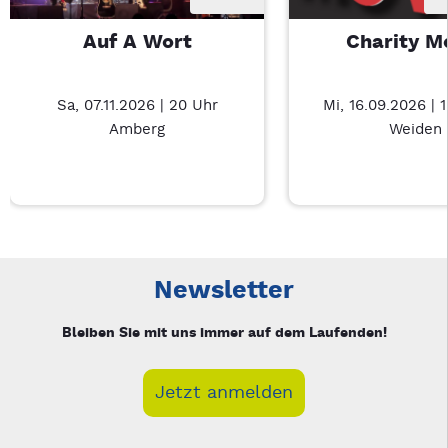
Auf A Wort
Charity M
Sa, 07.11.2026 | 20 Uhr
Mi, 16.09.2026 | 
Amberg
Weiden
Neue Veranstaltung 1 von 3: Auf A Wort – 3/3
Mit Tab zu den Steuerelementen wechseln. Mit Pfeiltasten li
Newsletter
Bleiben Sie mit uns immer auf dem Laufenden!
Jetzt anmelden