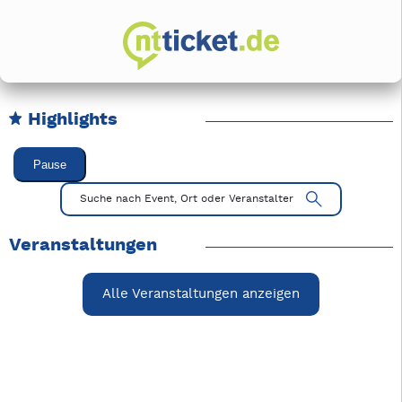
Highlights
Karussell Veranstaltungen überspringen
Pause
Mit Tab zu den Steuerelementen wechseln. Mit Pfeiltasten li
Suche nach Event, Ort oder Veranstalter
Veranstaltungen
Alle Veranstaltungen anzeigen