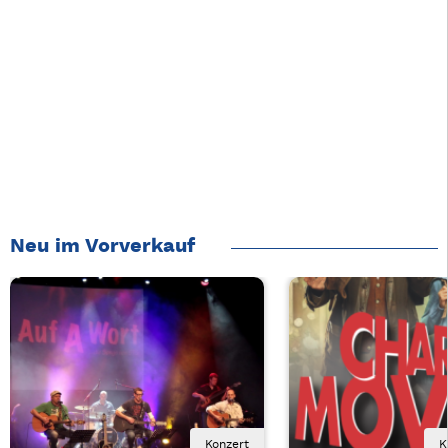
Neu im Vorverkauf
Konzert
K