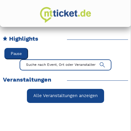
Highlights
Karussell Veranstaltungen überspringen
Pause
Mit Tab zu den Steuerelementen wechseln. Mit Pfeiltasten li
Suche nach Event, Ort oder Veranstalter
Veranstaltungen
Alle Veranstaltungen anzeigen