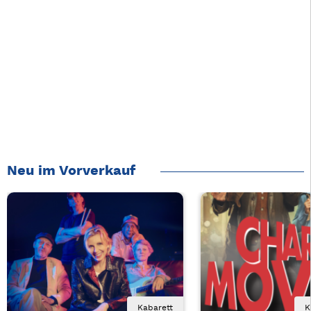
Neu im Vorverkauf
Kabarett
K