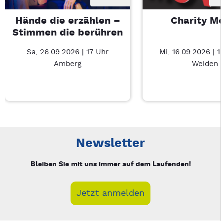
Hände die erzählen –
Charity M
Stimmen die berühren
Sa, 26.09.2026 | 17 Uhr
Mi, 16.09.2026 | 
Amberg
Weiden
Neue Veranstaltung 1 von 4: Hände die erzählen – Stimmen d
Mit Tab zu den Steuerelementen wechseln. Mit Pfeiltasten li
Newsletter
Bleiben Sie mit uns immer auf dem Laufenden!
Jetzt anmelden