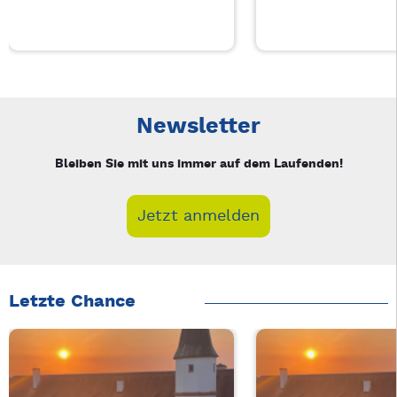
Neue Veranstaltung 1 von 3: Auf A Wort – 3/3
Mit Tab zu den Steuerelementen wechseln. Mit Pfeiltasten li
Newsletter
Bleiben Sie mit uns immer auf dem Laufenden!
Jetzt anmelden
Letzte Chance