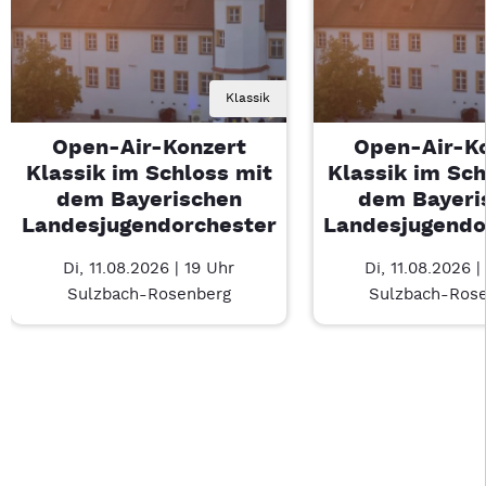
Klassik
Open-Air-Konzert
Open-Air-K
Klassik im Schloss mit
Klassik im Sch
dem Bayerischen
dem Bayeri
Landesjugendorchester
Landesjugendo
Di, 11.08.2026 | 19 Uhr
Di, 11.08.2026 |
Sulzbach-Rosenberg
Sulzbach-Ros
Last Chance 1 von 1: Open-Air-Konzert Klassik im Schloss m
Mit Tab zu den Steuerelementen wechseln. Mit Pfeiltasten li