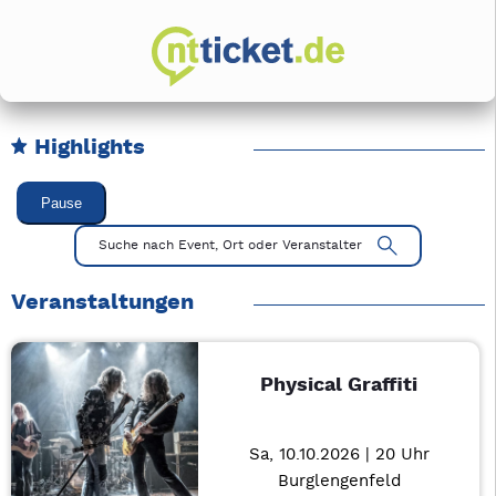
Highlights
Karussell Veranstaltungen überspringen
Pause
Mit Tab zu den Steuerelementen wechseln. Mit Pfeiltasten li
Suche nach Event, Ort oder Veranstalter
Veranstaltungen
Physical Graffiti
Sa, 10.10.2026 | 20 Uhr
Burglengenfeld