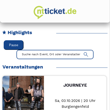
Highlights
Karussell Veranstaltungen überspringen
Pause
Mit Tab zu den Steuerelementen wechseln. Mit Pfeiltasten li
Suche nach Event, Ort oder Veranstalter
Veranstaltungen
JOURNEYE
Sa, 03.10.2026 | 20 Uhr
Burglengenfeld