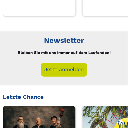
Neue Veranstaltung 1 von 5: Auf A Wort – 4/5
Mit Tab zu den Steuerelementen wechseln. Mit Pfeiltasten li
Newsletter
Bleiben Sie mit uns immer auf dem Laufenden!
Jetzt anmelden
Letzte Chance