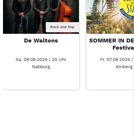
Rock und Pop
De Waltons
SOMMER IN DE
Festiva
Sa, 08.08.2026 | 20 Uhr
Fr, 07.08.2026 |
Nabburg
Amberg
Last Chance 1 von 4: De Waltons – 3/4
Mit Tab zu den Steuerelementen wechseln. Mit Pfeiltasten li