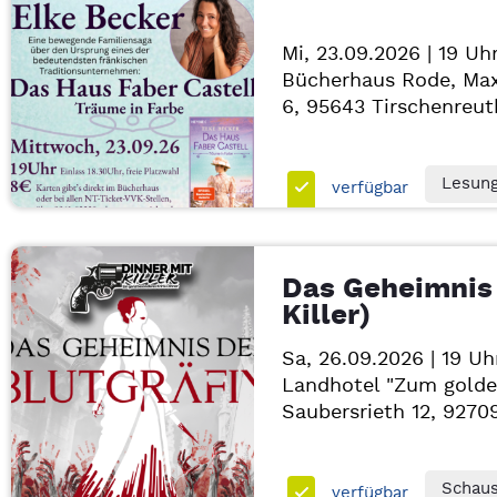
Mi, 23.09.2026 | 19 Uh
Bücherhaus Rode, Max
6, 95643
Tirschenreut
Lesun
verfügbar
Das Geheimnis 
Killer)
Sa, 26.09.2026 | 19 Uh
Landhotel "Zum golde
Saubersrieth 12, 927
Schaus
verfügbar