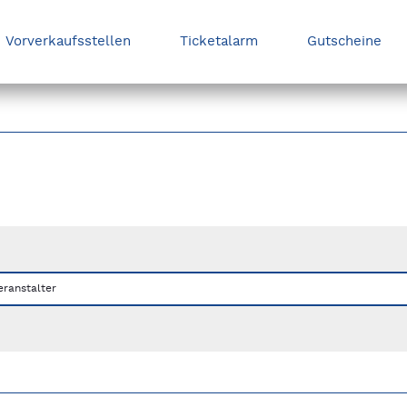
Vorverkaufsstellen
Ticketalarm
Gutscheine
nks/rechts zwischen Slides navigieren.
eranstalter