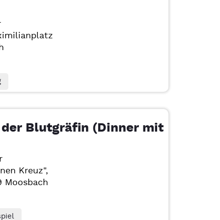
r
imilianplatz
h
g
der Blutgräfin (Dinner mit
r
nen Kreuz",
09
Moosbach
piel