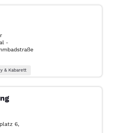
r
al -
mmbadstraße
 & Kabarett
ang
aplatz 6,