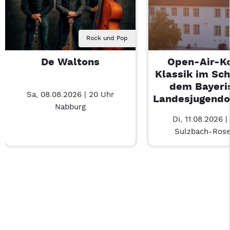
Rock und Pop
De Waltons
Open-Air-K
Klassik im Sch
dem Bayeri
Sa, 08.08.2026 | 20 Uhr
Landesjugendo
Nabburg
Di, 11.08.2026 |
Sulzbach-Ros
Last Chance 1 von 4: De Waltons – 3/4
Mit Tab zu den Steuerelementen wechseln. Mit Pfeiltasten li