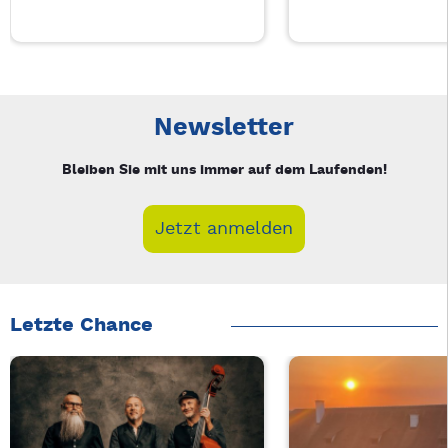
Neue Veranstaltung 1 von 5: Auf A Wort – 4/5
Mit Tab zu den Steuerelementen wechseln. Mit Pfeiltasten li
Newsletter
Bleiben Sie mit uns immer auf dem Laufenden!
Jetzt anmelden
Letzte Chance