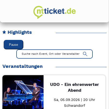
Highlights
Karussell Veranstaltungen überspringen
Pause
Mit Tab zu den Steuerelementen wechseln. Mit Pfeiltasten li
Suche nach Event, Ort oder Veranstalter
Veranstaltungen
UDO - Ein ehrenwerter
Abend
Sa, 05.09.2026 | 20 Uhr
Schwandorf