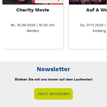
Charity Movie
Auf A W
Mi, 16.09.2026 | 19:30 Uhr
Sa, 07.11.2026 |
Weiden
Amberg
Neue Veranstaltung 1 von 3: Charity Movie – 3/3
Mit Tab zu den Steuerelementen wechseln. Mit Pfeiltasten li
Newsletter
Bleiben Sie mit uns immer auf dem Laufenden!
Jetzt anmelden