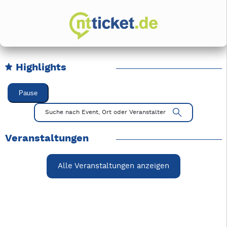
Highlights
Karussell Veranstaltungen überspringen
Pause
Mit Tab zu den Steuerelementen wechseln. Mit Pfeiltasten li
Suche nach Event, Ort oder Veranstalter
Veranstaltungen
Alle Veranstaltungen anzeigen