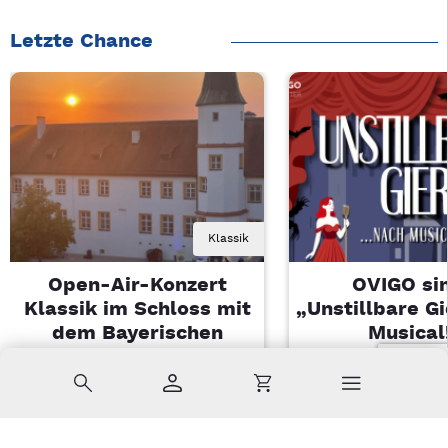
Letzte Chance
Klassik
Open-Air-Konzert
OVIGO sin
Klassik im Schloss mit
„Unstillbare G
dem Bayerischen
Musical
Landesjugendorchester
Sa, 08.08.2026 
Suche
Konto
Warenkorb
Di, 11.08.2026 | 19 Uhr
Kemnath
Sulzbach-Rosenberg