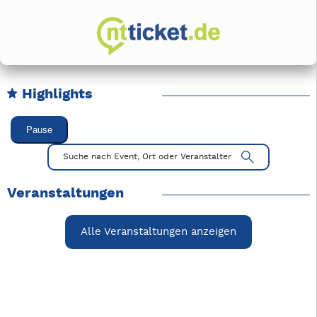
Highlights
Karussell Veranstaltungen überspringen
Pause
Mit Tab zu den Steuerelementen wechseln. Mit Pfeiltasten li
Suche nach Event, Ort oder Veranstalter
Veranstaltungen
Alle Veranstaltungen anzeigen