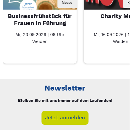
Messe
K
Businessfrühstück für
Charity M
Frauen in Führung
Mi, 23.09.2026 | 08 Uhr
Mi, 16.09.2026 | 
Weiden
Weiden
Neue Veranstaltung 1 von 3: Businessfrühstück für Frauen in
Mit Tab zu den Steuerelementen wechseln. Mit Pfeiltasten li
Newsletter
Bleiben Sie mit uns immer auf dem Laufenden!
Jetzt anmelden