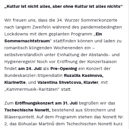
„Kultur ist nicht alles, aber ohne Kultur ist alles nichts“
Wir freuen uns, dass die 34. Wurzer Sommerkonzerte
nach langem Zweifeln während des pandemiebedingten
Lockdowns mit dem geplanten Programm „
Ein
Sommernachtstraum
“ stattfinden können und laden zu
romantisch klingenden Wochenenden ein –
selbstverständlich unter Einhaltung der Abstands- und
Hygieneregeln! Noch vor Eröffnung der Konzertsaison
findet
am 24. Juli
als
Pre-Opening
ein Konzert der
Bundeskanzler-Stipendiatin
Ruzaliia Kasimova,
Klarinette
, und
Valentina Shvetcova, Klavier
, mit
„Kammermusik-Raritäten“ statt.
Zum
Eröffnungskonzert am 31. Juli
begrüßen wir das
Tschechische Nonett,
bestehend aus Streichern und
Bläserquintett. Auf dem Programm stehen das Nonett Nr.
2, das Bohuslav Martinů dem Tschechischen Nonett kurz