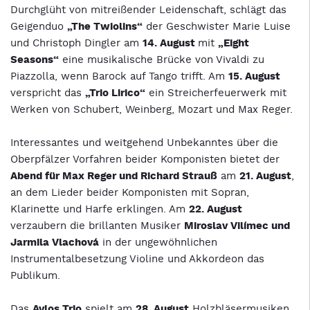
Durchglüht von mitreißender Leidenschaft, schlägt das
Geigenduo
„The Twiolins“
der Geschwister Marie Luise
und Christoph Dingler am
14. August
mit
„Eight
Seasons“
eine musikalische Brücke von Vivaldi zu
Piazzolla, wenn Barock auf Tango trifft. Am
15. August
verspricht das
„Trio Lirico“
ein Streicherfeuerwerk mit
Werken von Schubert, Weinberg, Mozart und Max Reger.
Interessantes und weitgehend Unbekanntes über die
Oberpfälzer Vorfahren beider Komponisten bietet der
Abend für Max Reger und Richard Strauß
am
21. August
,
an dem Lieder beider Komponisten mit Sopran,
Klarinette und Harfe erklingen. Am
22. August
verzaubern die brillanten Musiker
Miroslav Vilímec und
Jarmila Vlachová
in der ungewöhnlichen
Instrumentalbesetzung Violine und Akkordeon das
Publikum.
Das
Avlos Trio
spielt am
28. August
Holzbläsermusiken