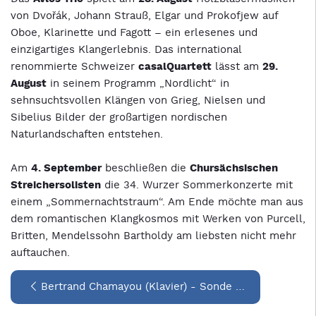
von Dvořák, Johann Strauß, Elgar und Prokofjew auf
Oboe, Klarinette und Fagott – ein erlesenes und
einzigartiges Klangerlebnis. Das international
renommierte Schweizer
casalQuartett
lässt am
29.
August
in seinem Programm „Nordlicht“ in
sehnsuchtsvollen Klängen von Grieg, Nielsen und
Sibelius Bilder der großartigen nordischen
Naturlandschaften entstehen.
Am
4. September
beschließen die
Chursächsischen
Streichersolisten
die 34. Wurzer Sommerkonzerte mit
einem „Sommernachtstraum“. Am Ende möchte man aus
dem romantischen Klangkosmos mit Werken von Purcell,
Britten, Mendelssohn Bartholdy am liebsten nicht mehr
auftauchen.
Bertrand Chamayou (Klavier) - Sonde …