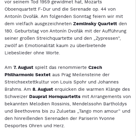
vor seinem Tod 1959 gewidmet hat, Mozarts
Oboenquartett F-Dur und die Serenade op. 44 von
Antonín Dvořák. Am folgenden Sonntag feiern wir mit
dem vielfach ausgezeichneten
Zemlinsky Quartett
den
180. Geburtstag von Antonín Dvořák mit der Aufführung
seiner großen Streichquartette und den „Zypressen“,
zwölf an Emotionalität kaum zu überbietende
Liebeslieder ohne Worte.
Am
7. August
spielt das renommierte
Czech
Philharmonic Sextet
aus Prag Meilensteine der
Streichsextettkultur von Louis Spohr und Johannes
Brahms. Am
8. August
erquicken die warmen Klänge des
Schweizer
Dauprat Hornquartetts
mit Arrangements von
bekannten Melodien Rossinis, Mendelssohn Bartholdys
und Beethovens bis zu Zuluetas „Tango mon amour“ und
den hinreißenden Serenaden der Pariserin Yvonne
Desportes Ohren und Herz.