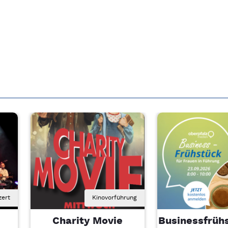
zert
Kinovorführung
Charity Movie
Businessfrühs