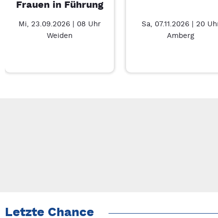
Frauen in Führung
Mi, 23.09.2026 | 08 Uhr
Sa, 07.11.2026 | 20 Uh
Weiden
Amberg
Neue Veranstaltung 1 von 3: Businessfrühstück für Frauen in 
Mit Tab zu den Steuerelementen wechseln. Mit Pfeiltasten li
Letzte Chance