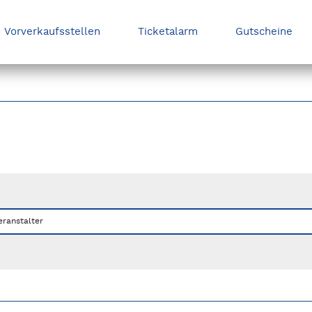
Vorverkaufsstellen
Ticketalarm
Gutscheine
nks/rechts zwischen Slides navigieren.
eranstalter