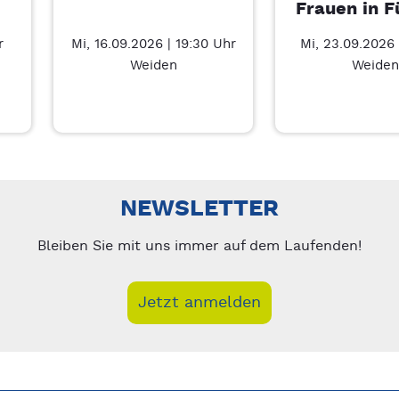
Frauen in F
r
Mi, 16.09.2026 | 19:30 Uhr
Mi, 23.09.2026 
Weiden
Weiden
Führung – 7/3
nks/rechts zwischen Slides navigieren.
NEWSLETTER
Bleiben Sie mit uns immer auf dem Laufenden!
Jetzt anmelden