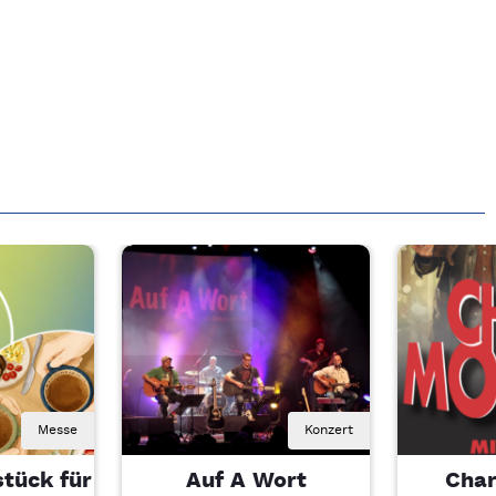
Messe
Konzert
tück für
Auf A Wort
Char