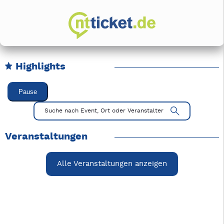
Highlights
Karussell Veranstaltungen überspringen
Pause
Mit Tab zu den Steuerelementen wechseln. Mit Pfeiltasten li
Suche nach Event, Ort oder Veranstalter
Veranstaltungen
Alle Veranstaltungen anzeigen