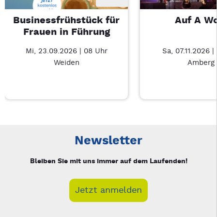
Businessfrühstück für
Auf A W
Frauen in Führung
Mi, 23.09.2026 | 08 Uhr
Sa, 07.11.2026 |
Weiden
Amberg
Neue Veranstaltung 1 von 3: Businessfrühstück für Frauen in
Mit Tab zu den Steuerelementen wechseln. Mit Pfeiltasten li
Newsletter
Bleiben Sie mit uns immer auf dem Laufenden!
Jetzt anmelden