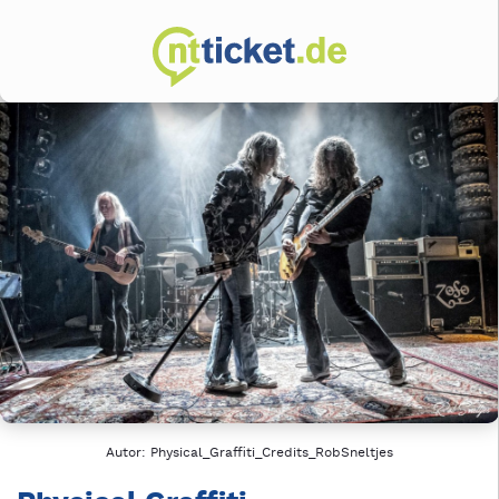
Autor: Physical_Graffiti_Credits_RobSneltjes