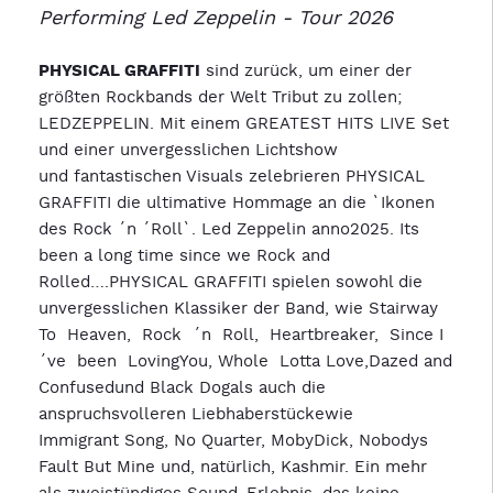
Performing Led Zeppelin - Tour 2026
PHYSICAL GRAFFITI
sind zurück, um einer der
größten Rockbands der Welt Tribut zu zollen;
LEDZEPPELIN. Mit einem GREATEST HITS LIVE Set
und einer unvergesslichen Lichtshow
und fantastischen Visuals zelebrieren PHYSICAL
GRAFFITI die ultimative Hommage an die `Ikonen
des Rock ´n ´Roll`. Led Zeppelin anno2025. Its
been a long time since we Rock and
Rolled….PHYSICAL GRAFFITI spielen sowohl die
unvergesslichen Klassiker der Band, wie Stairway
To Heaven, Rock ´n Roll, Heartbreaker, Since I
´ve been LovingYou, Whole Lotta Love,Dazed and
Confusedund Black Dogals auch die
anspruchsvolleren Liebhaberstückewie
Immigrant Song, No Quarter, MobyDick, Nobodys
Fault But Mine und, natürlich, Kashmir. Ein mehr