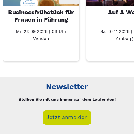
Businessfrühstück für
Auf A W
Frauen in Führung
Mi, 23.09.2026 | 08 Uhr
Sa, 07.11.2026 |
Weiden
Amberg
Neue Veranstaltung 1 von 3: Businessfrühstück für Frauen in
Mit Tab zu den Steuerelementen wechseln. Mit Pfeiltasten li
Newsletter
Bleiben Sie mit uns immer auf dem Laufenden!
Jetzt anmelden