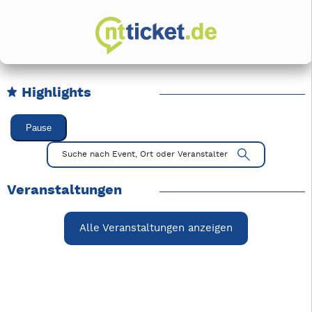
Highlights
Karussell Veranstaltungen überspringen
Pause
Mit Tab zu den Steuerelementen wechseln. Mit Pfeiltasten li
Suche nach Event, Ort oder Veranstalter
Veranstaltungen
Alle Veranstaltungen anzeigen