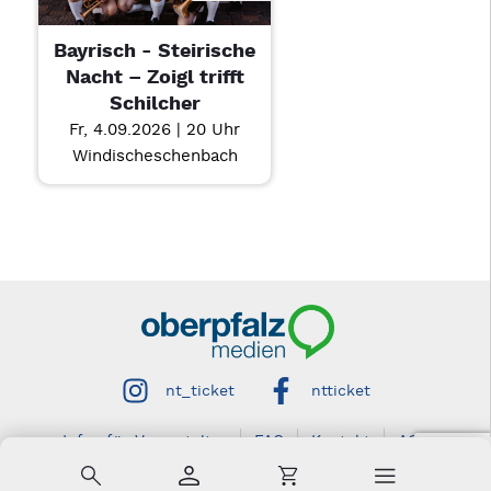
Bayrisch - Steirische
Nacht – Zoigl trifft
Schilcher
Fr, 4.09.2026 | 20 Uhr
Windischeschenbach
nt_ticket
ntticket
Infos für Veranstalter
FAQ
Kontakt
AGB
Impressum
Datenschutz
Barrierefreiheit
Suche
Konto
Warenkorb