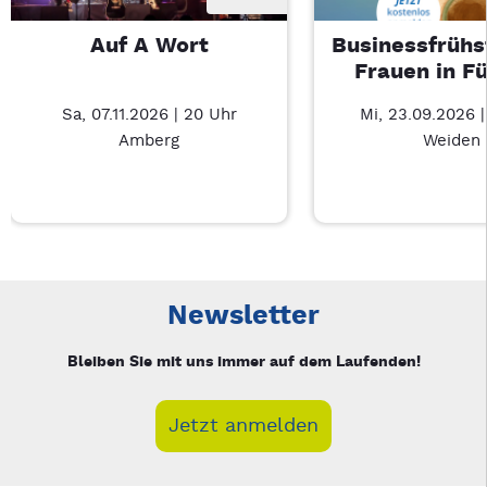
Auf A Wort
Businessfrühs
Frauen in F
Sa, 07.11.2026 | 20 Uhr
Mi, 23.09.2026 
Amberg
Weiden
Neue Veranstaltung 1 von 4: Auf A Wort – 3/4
Mit Tab zu den Steuerelementen wechseln. Mit Pfeiltasten li
Newsletter
Bleiben Sie mit uns immer auf dem Laufenden!
Jetzt anmelden