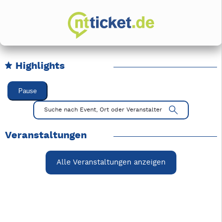
Highlights
Karussell Veranstaltungen überspringen
Pause
Mit Tab zu den Steuerelementen wechseln. Mit Pfeiltasten li
Suche nach Event, Ort oder Veranstalter
Veranstaltungen
Alle Veranstaltungen anzeigen