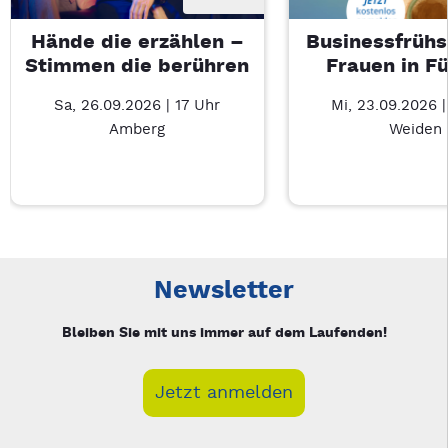
Hände die erzählen –
Businessfrühs
Stimmen die berühren
Frauen in F
Sa, 26.09.2026 | 17 Uhr
Mi, 23.09.2026 
Amberg
Weiden
Neue Veranstaltung 1 von 5: Hände die erzählen – Stimmen d
Mit Tab zu den Steuerelementen wechseln. Mit Pfeiltasten li
Newsletter
Bleiben Sie mit uns immer auf dem Laufenden!
Jetzt anmelden