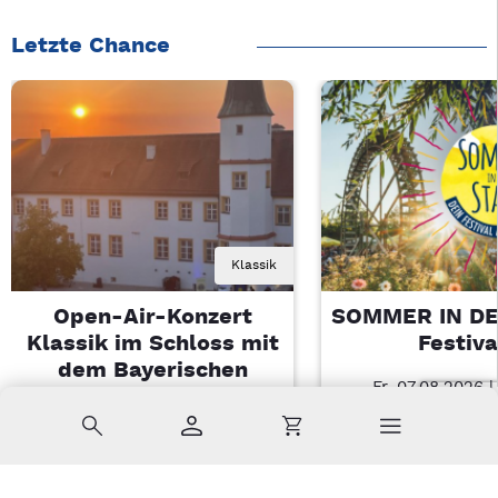
Letzte Chance
Klassik
Open-Air-Konzert
SOMMER IN DE
Klassik im Schloss mit
Festiva
dem Bayerischen
Fr, 07.08.2026 |
Landesjugendorchester
Amberg
Suche
Konto
Warenkorb
Di, 11.08.2026 | 19 Uhr
Sulzbach-Rosenberg