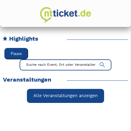
Highlights
Karussell Veranstaltungen überspringen
Pause
Mit Tab zu den Steuerelementen wechseln. Mit Pfeiltasten li
Suche nach Event, Ort oder Veranstalter
Veranstaltungen
Alle Veranstaltungen anzeigen