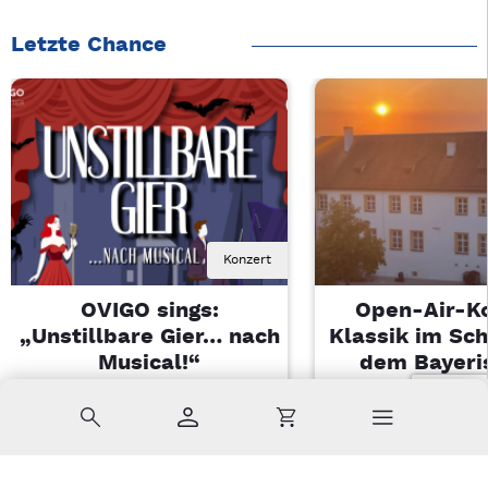
Letzte Chance
Konzert
OVIGO sings:
Open-Air-K
„Unstillbare Gier… nach
Klassik im Sch
Musical!“
dem Bayeri
Landesjugendo
Sa, 08.08.2026 | 20 Uhr
Suche
Konto
Warenkorb
Kemnath
Di, 11.08.2026 |
Sulzbach-Ros