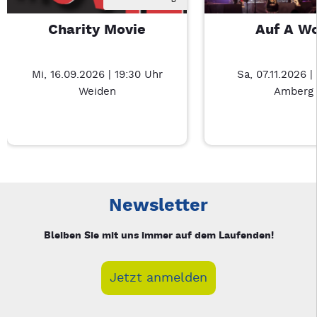
Charity Movie
Auf A W
Mi, 16.09.2026 | 19:30 Uhr
Sa, 07.11.2026 |
Weiden
Amberg
Neue Veranstaltung 1 von 3: Charity Movie – 3/3
Mit Tab zu den Steuerelementen wechseln. Mit Pfeiltasten li
Newsletter
Bleiben Sie mit uns immer auf dem Laufenden!
Jetzt anmelden