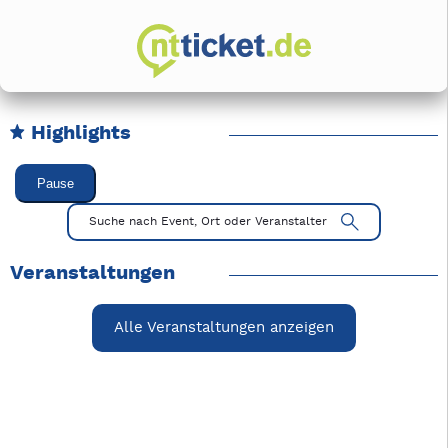
Highlights
Karussell Veranstaltungen überspringen
Pause
Mit Tab zu den Steuerelementen wechseln. Mit Pfeiltasten li
Suche nach Event, Ort oder Veranstalter
Veranstaltungen
Alle Veranstaltungen anzeigen