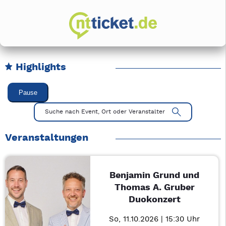
Highlights
Karussell Veranstaltungen überspringen
Pause
Mit Tab zu den Steuerelementen wechseln. Mit Pfeiltasten li
Suche nach Event, Ort oder Veranstalter
Veranstaltungen
Benjamin Grund und
Thomas A. Gruber
Duokonzert
So, 11.10.2026 | 15:30 Uhr