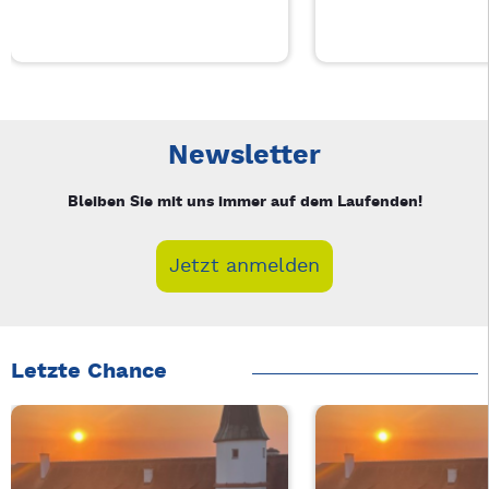
Neue Veranstaltung 1 von 2: Auf A Wort – 3/2
Mit Tab zu den Steuerelementen wechseln. Mit Pfeiltasten li
Newsletter
Bleiben Sie mit uns immer auf dem Laufenden!
Jetzt anmelden
Letzte Chance