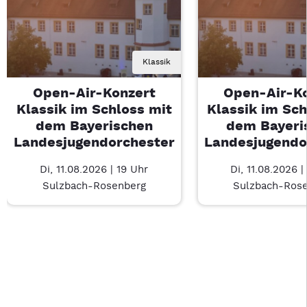
Klassik
Open-Air-Konzert
Open-Air-K
Klassik im Schloss mit
Klassik im Sch
dem Bayerischen
dem Bayeri
Landesjugendorchester
Landesjugendo
Di, 11.08.2026 | 19 Uhr
Di, 11.08.2026 |
Sulzbach-Rosenberg
Sulzbach-Ros
Last Chance 1 von 1: Open-Air-Konzert Klassik im Schloss m
Mit Tab zu den Steuerelementen wechseln. Mit Pfeiltasten li