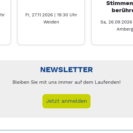
Stimmen
berühr
Uhr
Fr, 27.11.2026 | 19:30 Uhr
Weiden
Sa, 26.09.2026 
Amber
– 7/6
nks/rechts zwischen Slides navigieren.
NEWSLETTER
Bleiben Sie mit uns immer auf dem Laufenden!
Jetzt anmelden