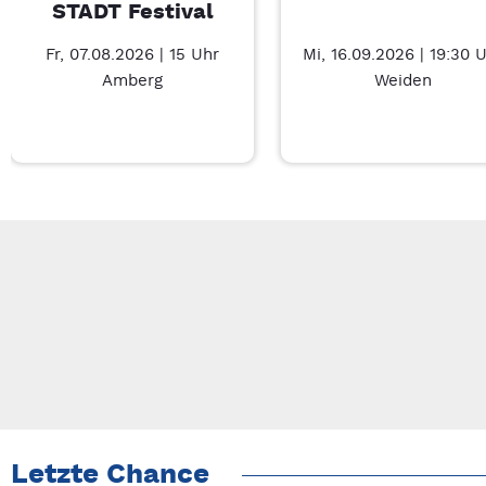
STADT Festival
Fr, 07.08.2026 | 15 Uhr
Mi, 16.09.2026 | 19:30 
Amberg
Weiden
Neue Veranstaltung 1 von 6: SOMMER IN DER STADT Festival 
Mit Tab zu den Steuerelementen wechseln. Mit Pfeiltasten li
Letzte Chance