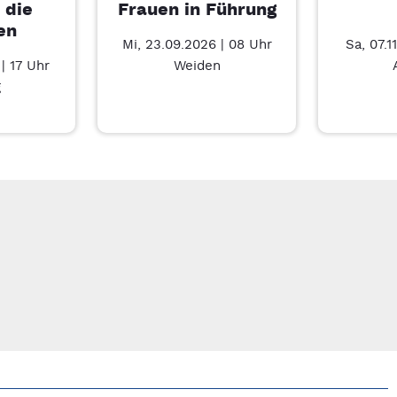
 die
Frauen in Führung
en
Mi, 23.09.2026 | 08 Uhr
Sa, 07.1
| 17 Uhr
Weiden
g