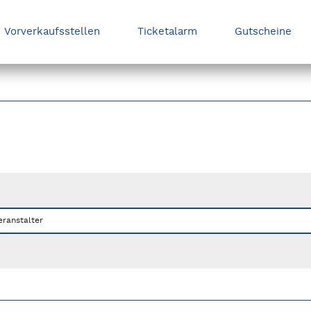
Vorverkaufsstellen
Ticketalarm
Gutscheine
nks/rechts zwischen Slides navigieren.
eranstalter