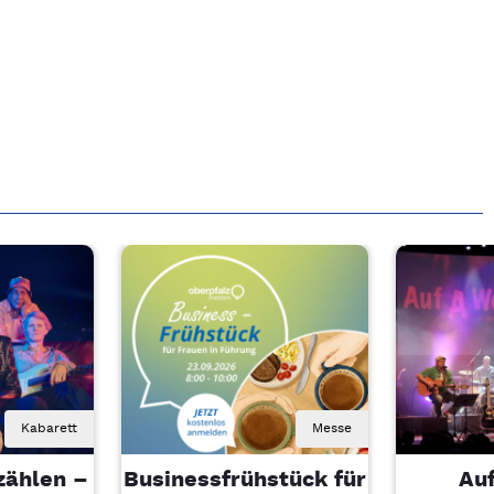
Kabarett
Messe
zählen –
Businessfrühstück für
Au