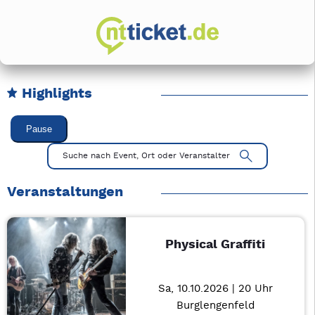
Highlights
Karussell Veranstaltungen überspringen
Pause
Mit Tab zu den Steuerelementen wechseln. Mit Pfeiltasten li
Suche nach Event, Ort oder Veranstalter
Veranstaltungen
Physical Graffiti
Sa, 10.10.2026 | 20 Uhr
Burglengenfeld