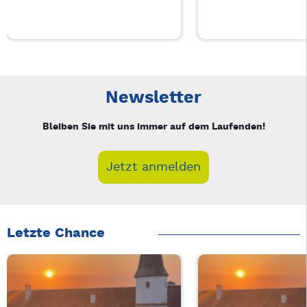
Neue Veranstaltung 1 von 2: Businessfrühstück für Frauen in
Mit Tab zu den Steuerelementen wechseln. Mit Pfeiltasten li
Newsletter
Bleiben Sie mit uns immer auf dem Laufenden!
Jetzt anmelden
Letzte Chance