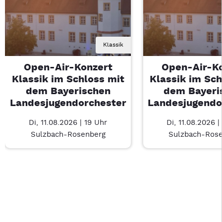
Klassik
Open-Air-Konzert
Open-Air-K
Klassik im Schloss mit
Klassik im Sch
dem Bayerischen
dem Bayeri
Landesjugendorchester
Landesjugendo
Di, 11.08.2026 | 19 Uhr
Di, 11.08.2026 |
Sulzbach-Rosenberg
Sulzbach-Ros
Last Chance 1 von 1: Open-Air-Konzert Klassik im Schloss m
Mit Tab zu den Steuerelementen wechseln. Mit Pfeiltasten li