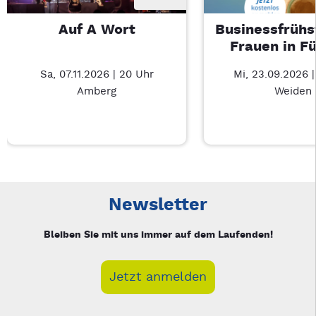
Auf A Wort
Businessfrühs
Frauen in F
Sa, 07.11.2026 | 20 Uhr
Mi, 23.09.2026 
Amberg
Weiden
Neue Veranstaltung 1 von 3: Auf A Wort – 3/3
Mit Tab zu den Steuerelementen wechseln. Mit Pfeiltasten li
Newsletter
Bleiben Sie mit uns immer auf dem Laufenden!
Jetzt anmelden