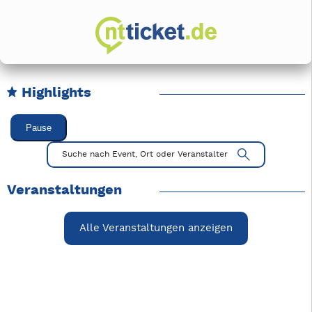
Highlights
Karussell Veranstaltungen überspringen
Pause
Mit Tab zu den Steuerelementen wechseln. Mit Pfeiltasten li
Suche nach Event, Ort oder Veranstalter
Veranstaltungen
Alle Veranstaltungen anzeigen