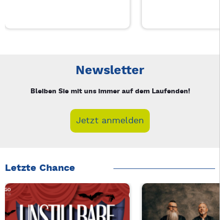
Neue Veranstaltung 1 von 4: Hände die erzählen – Stimmen d
Mit Tab zu den Steuerelementen wechseln. Mit Pfeiltasten li
Newsletter
Bleiben Sie mit uns immer auf dem Laufenden!
Jetzt anmelden
Letzte Chance