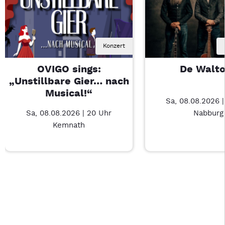
Konzert
OVIGO sings:
De Walt
„Unstillbare Gier… nach
Musical!“
Sa, 08.08.2026 
Sa, 08.08.2026 | 20 Uhr
Nabburg
Kemnath
Last Chance 1 von 3: OVIGO sings: „Unstillbare Gier… nach Mu
Mit Tab zu den Steuerelementen wechseln. Mit Pfeiltasten li