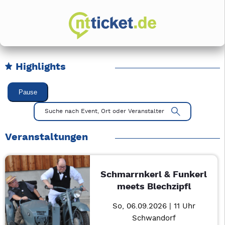
Highlights
Karussell Veranstaltungen überspringen
Pause
Mit Tab zu den Steuerelementen wechseln. Mit Pfeiltasten li
Suche nach Event, Ort oder Veranstalter
Veranstaltungen
Schmarrnkerl & Funkerl
meets Blechzipfl
So, 06.09.2026 | 11 Uhr
Schwandorf