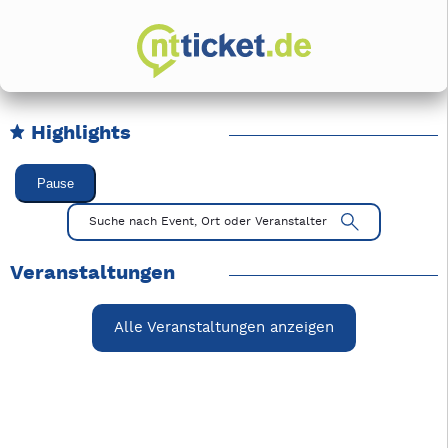
Highlights
Karussell Veranstaltungen überspringen
Pause
Mit Tab zu den Steuerelementen wechseln. Mit Pfeiltasten li
Suche nach Event, Ort oder Veranstalter
Veranstaltungen
Alle Veranstaltungen anzeigen