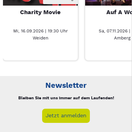
Charity Movie
Auf A W
Mi, 16.09.2026 | 19:30 Uhr
Sa, 07.11.2026 |
Weiden
Amberg
Neue Veranstaltung 1 von 4: Charity Movie – 3/4
Mit Tab zu den Steuerelementen wechseln. Mit Pfeiltasten li
Newsletter
Bleiben Sie mit uns immer auf dem Laufenden!
Jetzt anmelden