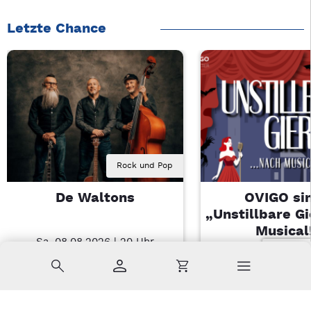
Letzte Chance
Rock und Pop
De Waltons
OVIGO sin
„Unstillbare G
Musical
Sa, 08.08.2026 | 20 Uhr
Nabburg
Sa, 08.08.2026 
Suche
Konto
Warenkorb
Kemnath