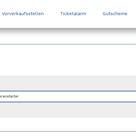
Vorverkaufsstellen
Ticketalarm
Gutscheine
nks/rechts zwischen Slides navigieren.
eranstalter