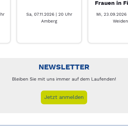
Frauen in F
Uhr
Sa, 07.11.2026 | 20 Uhr
Mi, 23.09.2026 
Amberg
Weiden
Führung – 7/3
nks/rechts zwischen Slides navigieren.
NEWSLETTER
Bleiben Sie mit uns immer auf dem Laufenden!
Jetzt anmelden