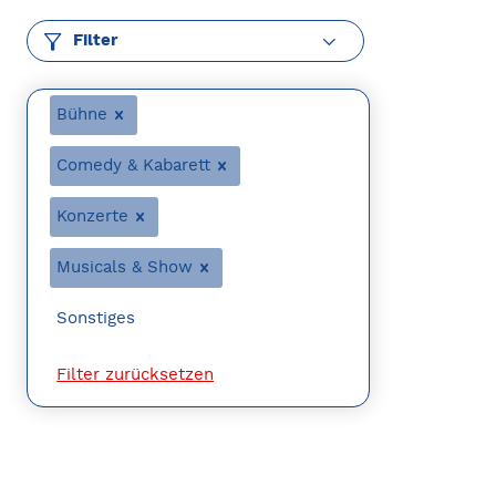
Filter
Bühne
Comedy & Kabarett
Konzerte
Musicals & Show
Sonstiges
Filter zurücksetzen