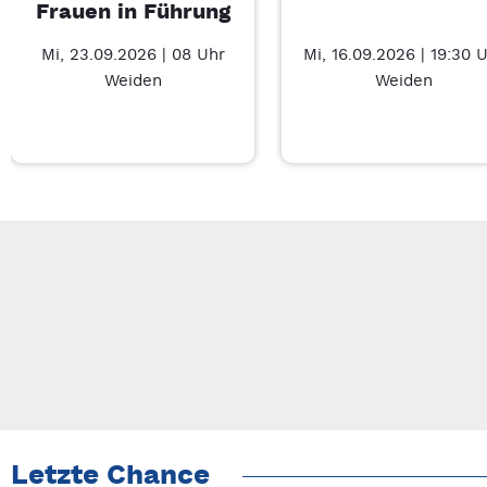
Frauen in Führung
Mi, 23.09.2026 | 08 Uhr
Mi, 16.09.2026 | 19:30 
Weiden
Weiden
Neue Veranstaltung 1 von 3: Businessfrühstück für Frauen in 
Mit Tab zu den Steuerelementen wechseln. Mit Pfeiltasten li
Letzte Chance