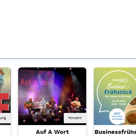
rung
Konzert
Auf A Wort
Businessfrühs