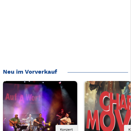
Neu im Vorverkauf
Konzert
K