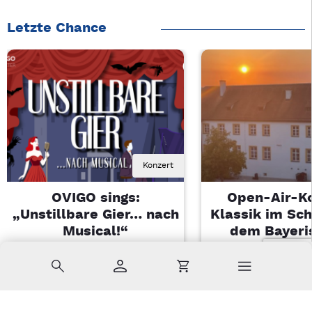
Letzte Chance
Konzert
OVIGO sings:
Open-Air-K
„Unstillbare Gier… nach
Klassik im Sch
Musical!“
dem Bayeri
Landesjugendo
Sa, 08.08.2026 | 20 Uhr
Suche
Konto
Warenkorb
Kemnath
Di, 11.08.2026 |
Sulzbach-Ros