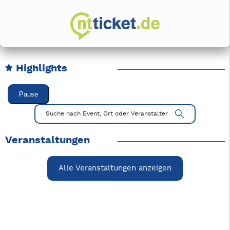
Highlights
Karussell Veranstaltungen überspringen
Pause
Mit Tab zu den Steuerelementen wechseln. Mit Pfeiltasten li
Suche nach Event, Ort oder Veranstalter
Veranstaltungen
Alle Veranstaltungen anzeigen