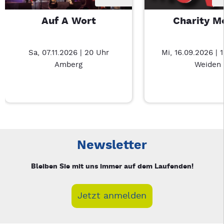
Auf A Wort
Charity M
Sa, 07.11.2026 | 20 Uhr
Mi, 16.09.2026 | 
Amberg
Weiden
Neue Veranstaltung 1 von 3: Auf A Wort – 3/3
Mit Tab zu den Steuerelementen wechseln. Mit Pfeiltasten li
Newsletter
Bleiben Sie mit uns immer auf dem Laufenden!
Jetzt anmelden