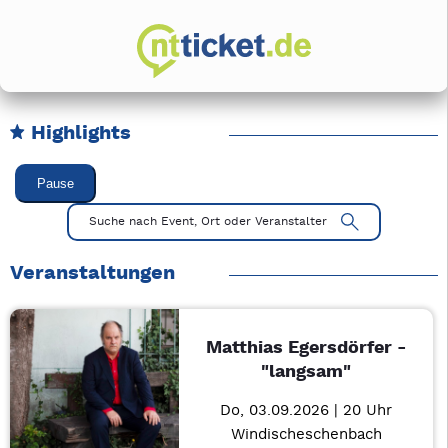
Highlights
Karussell Veranstaltungen überspringen
Pause
Mit Tab zu den Steuerelementen wechseln. Mit Pfeiltasten li
Suche nach Event, Ort oder Veranstalter
Veranstaltungen
Matthias Egersdörfer -
"langsam"
Do, 03.09.2026 | 20 Uhr
Windischeschenbach