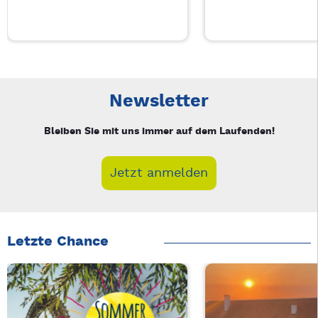
Neue Veranstaltung 1 von 5: Hände die erzählen – Stimmen d
Mit Tab zu den Steuerelementen wechseln. Mit Pfeiltasten li
Newsletter
Bleiben Sie mit uns immer auf dem Laufenden!
Jetzt anmelden
Letzte Chance