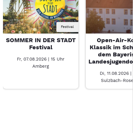
Festival
SOMMER IN DER STADT
Open-Air-K
Festival
Klassik im Sch
dem Bayeri
Fr, 07.08.2026 | 15 Uhr
Landesjugendo
Amberg
Di, 11.08.2026 |
Sulzbach-Ros
Last Chance 1 von 4: SOMMER IN DER STADT Festival – 3/4
Mit Tab zu den Steuerelementen wechseln. Mit Pfeiltasten li