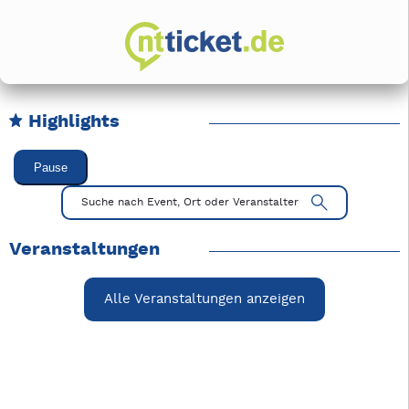
Highlights
Karussell Veranstaltungen überspringen
Pause
Mit Tab zu den Steuerelementen wechseln. Mit Pfeiltasten li
Suche nach Event, Ort oder Veranstalter
Veranstaltungen
Alle Veranstaltungen anzeigen