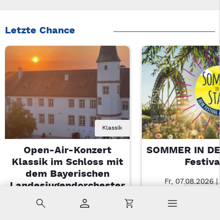
Letzte Chance
Klassik
Open-Air-Konzert
SOMMER IN DE
Klassik im Schloss mit
Festiva
dem Bayerischen
Fr, 07.08.2026 |
Landesjugendorchester
Amberg
Suche
Konto
Warenkorb
Di, 11.08.2026 | 19 Uhr
Sulzbach-Rosenberg