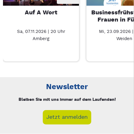
Auf A Wort
Businessfrühs
Frauen in F
Sa, 07.11.2026 | 20 Uhr
Mi, 23.09.2026 
Amberg
Weiden
Neue Veranstaltung 1 von 2: Auf A Wort – 3/2
Mit Tab zu den Steuerelementen wechseln. Mit Pfeiltasten li
Newsletter
Bleiben Sie mit uns immer auf dem Laufenden!
Jetzt anmelden