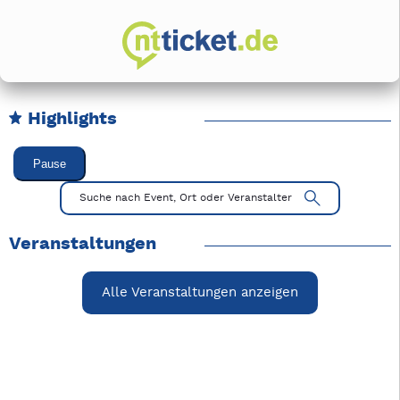
Highlights
Karussell Veranstaltungen überspringen
Pause
Mit Tab zu den Steuerelementen wechseln. Mit Pfeiltasten li
Suche nach Event, Ort oder Veranstalter
Veranstaltungen
Alle Veranstaltungen anzeigen