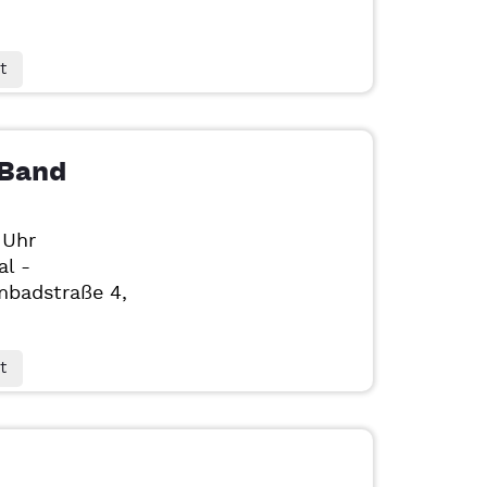
t
 Band
 Uhr
al -
badstraße 4,
t