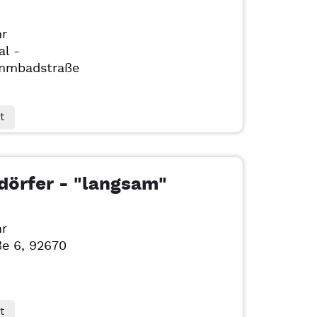
hr
al -
mmbadstraße
t
dörfer - "langsam"
hr
ße 6, 92670
t