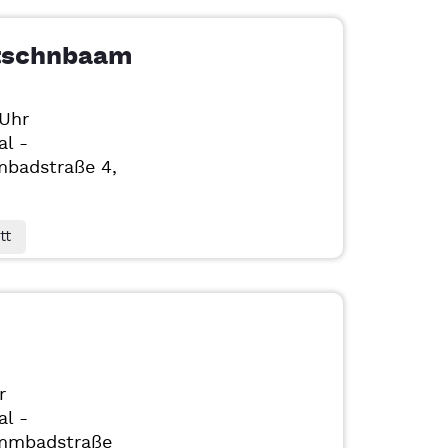
tschnbaam
 Uhr
al -
badstraße 4,
tt
r
al -
mmbadstraße