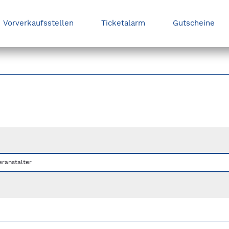
Vorverkaufsstellen
Ticketalarm
Gutscheine
nks/rechts zwischen Slides navigieren.
eranstalter