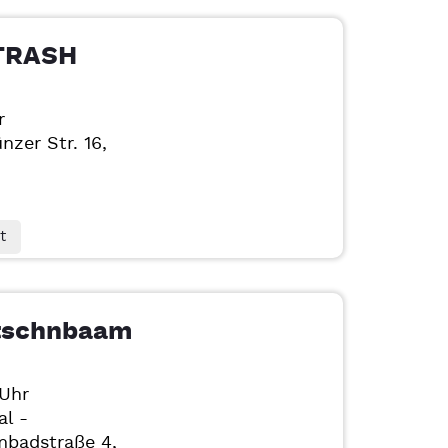
TRASH
r
nzer Str. 16,
t
tschnbaam
 Uhr
al -
badstraße 4,