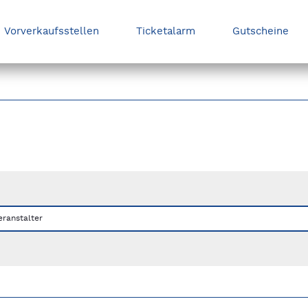
Vorverkaufsstellen
Ticketalarm
Gutscheine
nks/rechts zwischen Slides navigieren.
eranstalter