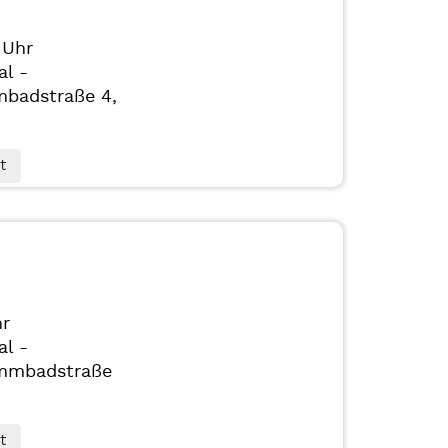
 Uhr
al -
badstraße 4,
t
hr
al -
mmbadstraße
t