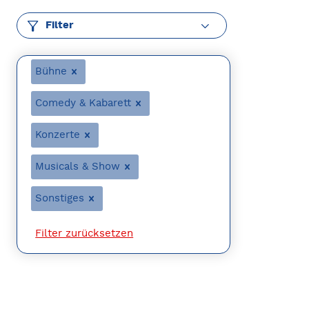
Filter
Bühne
Comedy & Kabarett
Konzerte
Musicals & Show
Sonstiges
Filter zurücksetzen