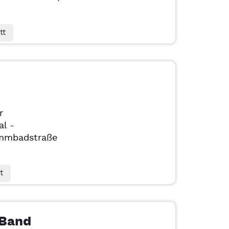
tt
r
al -
mmbadstraße
t
 Band