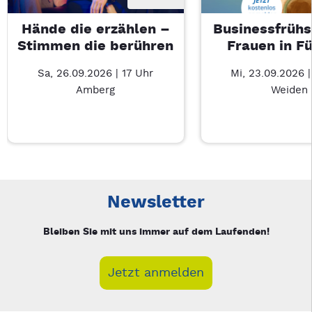
Hände die erzählen –
Businessfrühs
Stimmen die berühren
Frauen in F
Sa, 26.09.2026 | 17 Uhr
Mi, 23.09.2026 
Amberg
Weiden
Neue Veranstaltung 1 von 5: Hände die erzählen – Stimmen d
Mit Tab zu den Steuerelementen wechseln. Mit Pfeiltasten li
Newsletter
Bleiben Sie mit uns immer auf dem Laufenden!
Jetzt anmelden