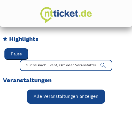
Highlights
Karussell Veranstaltungen überspringen
Pause
Mit Tab zu den Steuerelementen wechseln. Mit Pfeiltasten li
Suche nach Event, Ort oder Veranstalter
Veranstaltungen
Alle Veranstaltungen anzeigen