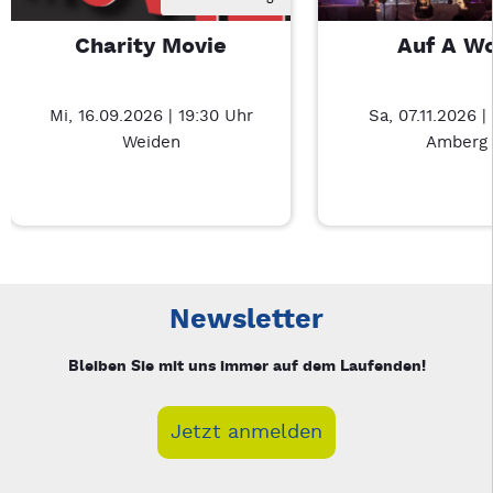
Charity Movie
Auf A W
Mi, 16.09.2026 | 19:30 Uhr
Sa, 07.11.2026 |
Weiden
Amberg
Neue Veranstaltung 1 von 3: Charity Movie – 3/3
Mit Tab zu den Steuerelementen wechseln. Mit Pfeiltasten li
Newsletter
Bleiben Sie mit uns immer auf dem Laufenden!
Jetzt anmelden