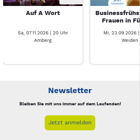
Auf A Wort
Businessfrühs
Frauen in F
Sa, 07.11.2026 | 20 Uhr
Mi, 23.09.2026 
Amberg
Weiden
Neue Veranstaltung 1 von 3: Auf A Wort – 3/3
Mit Tab zu den Steuerelementen wechseln. Mit Pfeiltasten li
Newsletter
Bleiben Sie mit uns immer auf dem Laufenden!
Jetzt anmelden