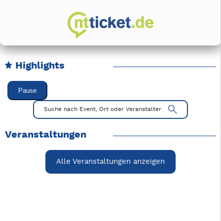
Highlights
Karussell Veranstaltungen überspringen
Pause
Mit Tab zu den Steuerelementen wechseln. Mit Pfeiltasten li
Suche nach Event, Ort oder Veranstalter
Veranstaltungen
Alle Veranstaltungen anzeigen