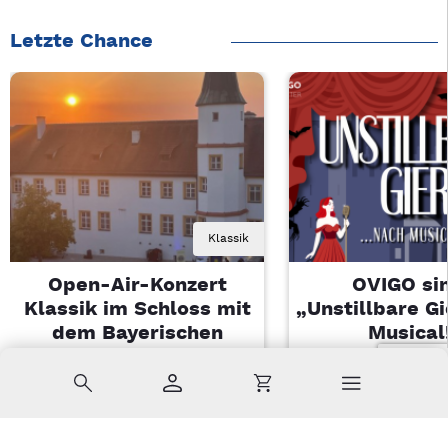
Letzte Chance
Klassik
Open-Air-Konzert
OVIGO sin
Klassik im Schloss mit
„Unstillbare G
dem Bayerischen
Musical
Landesjugendorchester
Sa, 08.08.2026 
Suche
Konto
Warenkorb
Di, 11.08.2026 | 19 Uhr
Kemnath
Sulzbach-Rosenberg