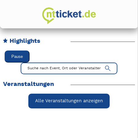
Highlights
Karussell Veranstaltungen überspringen
Pause
Mit Tab zu den Steuerelementen wechseln. Mit Pfeiltasten li
Suche nach Event, Ort oder Veranstalter
Veranstaltungen
Alle Veranstaltungen anzeigen