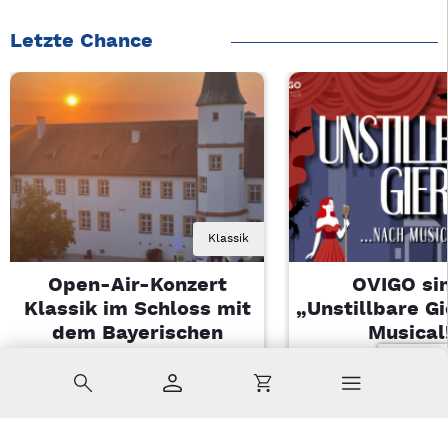
Letzte Chance
Klassik
Open-Air-Konzert
OVIGO sin
Klassik im Schloss mit
„Unstillbare G
dem Bayerischen
Musical
Landesjugendorchester
Sa, 08.08.2026 
Suche
Konto
Warenkorb
Di, 11.08.2026 | 19 Uhr
Kemnath
Sulzbach-Rosenberg