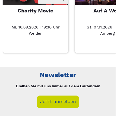
Charity Movie
Auf A W
Mi, 16.09.2026 | 19:30 Uhr
Sa, 07.11.2026 |
Weiden
Amberg
Neue Veranstaltung 1 von 4: Charity Movie – 3/4
Mit Tab zu den Steuerelementen wechseln. Mit Pfeiltasten li
Newsletter
Bleiben Sie mit uns immer auf dem Laufenden!
Jetzt anmelden