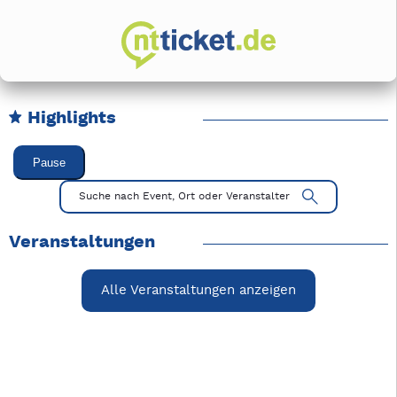
Highlights
Karussell Veranstaltungen überspringen
Pause
Mit Tab zu den Steuerelementen wechseln. Mit Pfeiltasten li
Suche nach Event, Ort oder Veranstalter
Veranstaltungen
Alle Veranstaltungen anzeigen