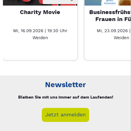
Charity Movie
Businessfrühs
Frauen in F
Mi, 16.09.2026 | 19:30 Uhr
Mi, 23.09.2026 
Weiden
Weiden
Neue Veranstaltung 1 von 3: Charity Movie – 3/3
Mit Tab zu den Steuerelementen wechseln. Mit Pfeiltasten li
Newsletter
Bleiben Sie mit uns immer auf dem Laufenden!
Jetzt anmelden