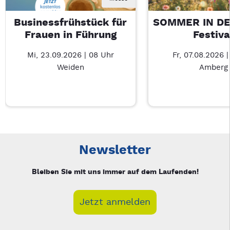
Businessfrühstück für
SOMMER IN DE
Frauen in Führung
Festiva
Mi, 23.09.2026 | 08 Uhr
Fr, 07.08.2026 |
Weiden
Amberg
Neue Veranstaltung 1 von 5: Businessfrühstück für Frauen in
Mit Tab zu den Steuerelementen wechseln. Mit Pfeiltasten li
Newsletter
Bleiben Sie mit uns immer auf dem Laufenden!
Jetzt anmelden