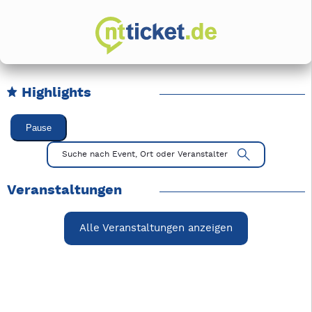
Highlights
Karussell Veranstaltungen überspringen
Pause
Mit Tab zu den Steuerelementen wechseln. Mit Pfeiltasten li
Suche nach Event, Ort oder Veranstalter
Veranstaltungen
Alle Veranstaltungen anzeigen