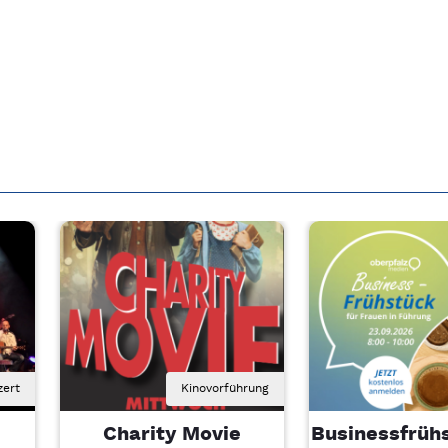
zert
Kinovorführung
Charity Movie
Businessfrühs