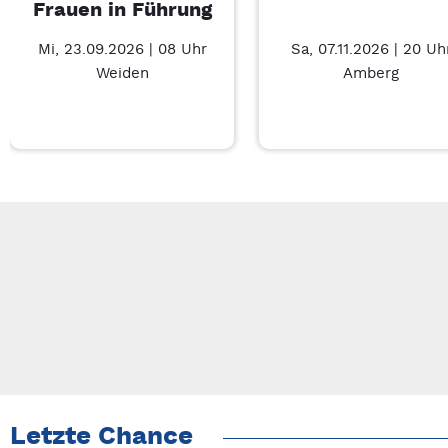
Frauen in Führung
Mi, 23.09.2026 | 08 Uhr
Sa, 07.11.2026 | 20 Uh
Weiden
Amberg
Neue Veranstaltung 1 von 3: Businessfrühstück für Frauen in 
Mit Tab zu den Steuerelementen wechseln. Mit Pfeiltasten li
Letzte Chance