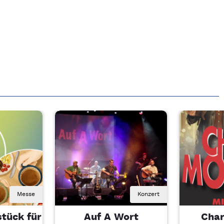
Messe
Konzert
tück für
Auf A Wort
Char