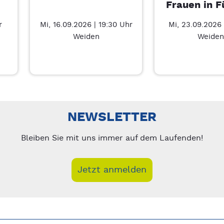
Frauen in F
r
Mi, 16.09.2026 | 19:30 Uhr
Mi, 23.09.2026 
Weiden
Weiden
Führung – 7/3
nks/rechts zwischen Slides navigieren.
NEWSLETTER
Bleiben Sie mit uns immer auf dem Laufenden!
Jetzt anmelden