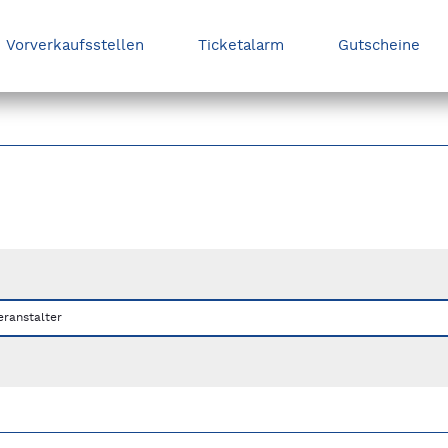
Vorverkaufsstellen
Ticketalarm
Gutscheine
nks/rechts zwischen Slides navigieren.
eranstalter