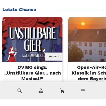
Letzte Chance
Konzert
OVIGO sings:
Open-Air-K
„Unstillbare Gier… nach
Klassik im Sch
Musical!“
dem Bayeri
Landesjugendo
Sa, 08.08.2026 | 20 Uhr
Suche
Konto
Warenkorb
Kemnath
Di, 11.08.2026 |
Sulzbach-Ros