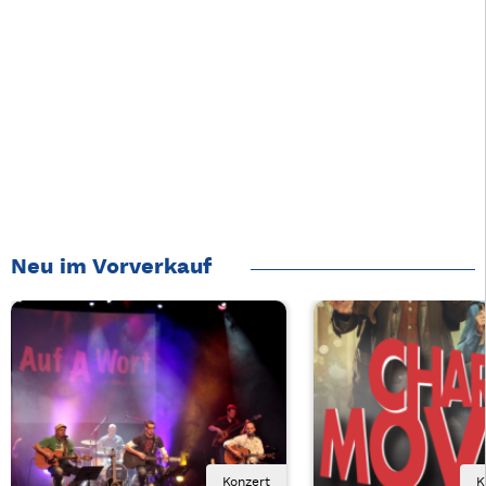
Neu im Vorverkauf
Konzert
K