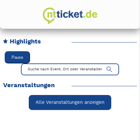
Highlights
Karussell Veranstaltungen überspringen
Pause
Mit Tab zu den Steuerelementen wechseln. Mit Pfeiltasten li
Suche nach Event, Ort oder Veranstalter
Veranstaltungen
Alle Veranstaltungen anzeigen