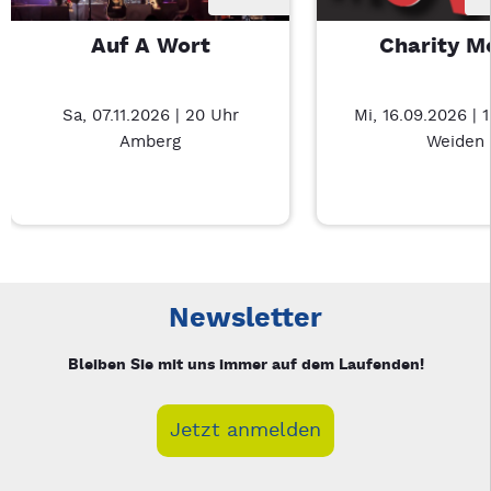
Auf A Wort
Charity M
Sa, 07.11.2026 | 20 Uhr
Mi, 16.09.2026 | 
Amberg
Weiden
Neue Veranstaltung 1 von 3: Auf A Wort – 3/3
Mit Tab zu den Steuerelementen wechseln. Mit Pfeiltasten li
Newsletter
Bleiben Sie mit uns immer auf dem Laufenden!
Jetzt anmelden