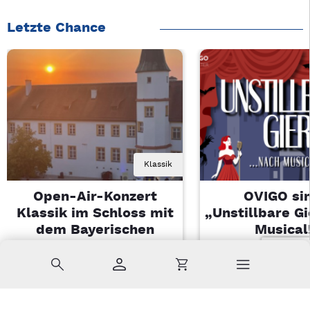
Letzte Chance
Klassik
Open-Air-Konzert
OVIGO sin
Klassik im Schloss mit
„Unstillbare G
dem Bayerischen
Musical
Landesjugendorchester
Sa, 08.08.2026 
Suche
Konto
Warenkorb
Di, 11.08.2026 | 19 Uhr
Kemnath
Sulzbach-Rosenberg