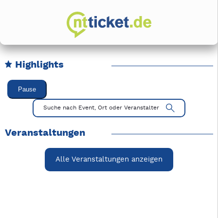
Highlights
Karussell Veranstaltungen überspringen
Pause
Mit Tab zu den Steuerelementen wechseln. Mit Pfeiltasten li
Suche nach Event, Ort oder Veranstalter
Veranstaltungen
Alle Veranstaltungen anzeigen