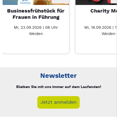
Businessfrühstück für
Charity M
Frauen in Führung
Mi, 23.09.2026 | 08 Uhr
Mi, 16.09.2026 | 
Weiden
Weiden
Neue Veranstaltung 1 von 3: Businessfrühstück für Frauen in
Mit Tab zu den Steuerelementen wechseln. Mit Pfeiltasten li
Newsletter
Bleiben Sie mit uns immer auf dem Laufenden!
Jetzt anmelden