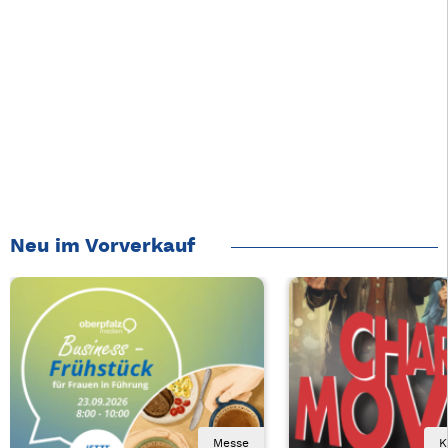
Neu im Vorverkauf
Messe
K