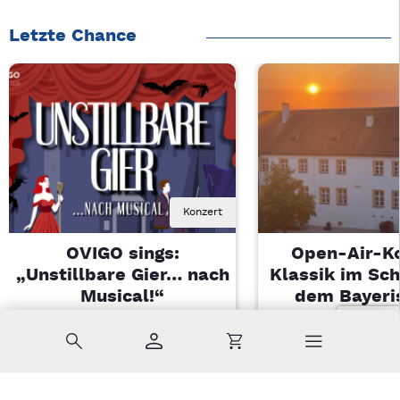
Letzte Chance
Konzert
OVIGO sings:
Open-Air-K
„Unstillbare Gier… nach
Klassik im Sch
Musical!“
dem Bayeri
Landesjugendo
Sa, 08.08.2026 | 20 Uhr
Suche
Konto
Warenkorb
Kemnath
Di, 11.08.2026 |
Sulzbach-Ros