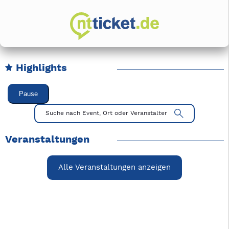
Highlights
Karussell Veranstaltungen überspringen
Pause
Mit Tab zu den Steuerelementen wechseln. Mit Pfeiltasten li
Suche nach Event, Ort oder Veranstalter
Veranstaltungen
Alle Veranstaltungen anzeigen