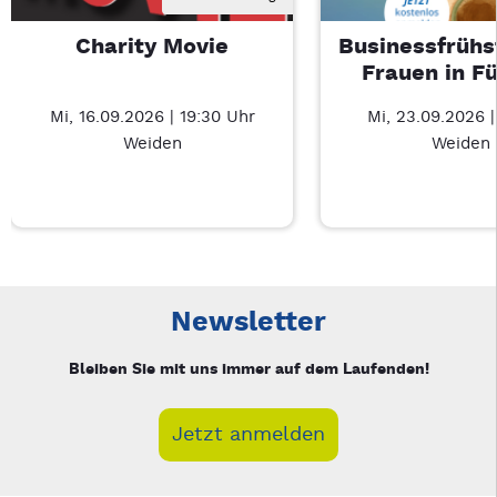
Charity Movie
Businessfrühs
Frauen in F
Mi, 16.09.2026 | 19:30 Uhr
Mi, 23.09.2026 
Weiden
Weiden
Neue Veranstaltung 1 von 3: Charity Movie – 3/3
Mit Tab zu den Steuerelementen wechseln. Mit Pfeiltasten li
Newsletter
Bleiben Sie mit uns immer auf dem Laufenden!
Jetzt anmelden