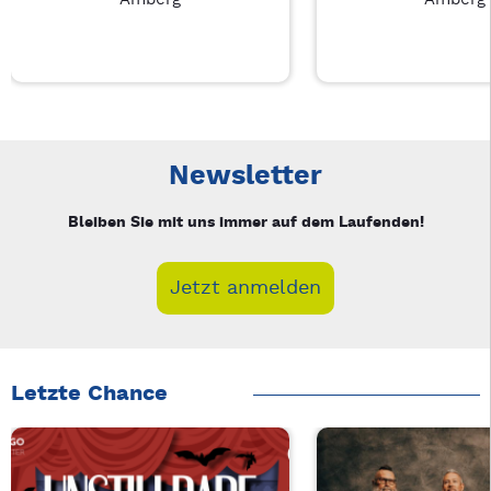
Neue Veranstaltung 1 von 4: Auf A Wort – 3/4
Mit Tab zu den Steuerelementen wechseln. Mit Pfeiltasten li
Newsletter
Bleiben Sie mit uns immer auf dem Laufenden!
Jetzt anmelden
Letzte Chance