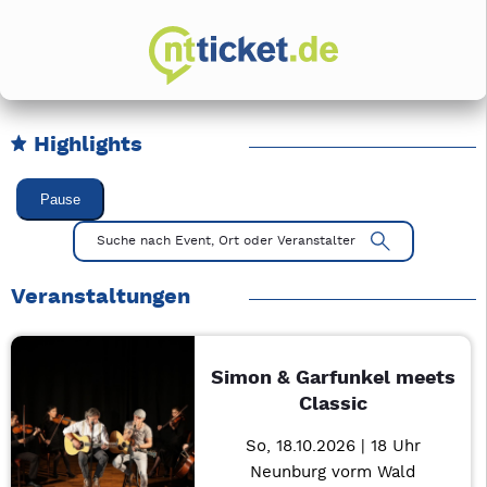
Highlights
Karussell Veranstaltungen überspringen
Pause
Mit Tab zu den Steuerelementen wechseln. Mit Pfeiltasten li
Suche nach Event, Ort oder Veranstalter
Veranstaltungen
Simon & Garfunkel meets
Classic
So, 18.10.2026 | 18 Uhr
Neunburg vorm Wald