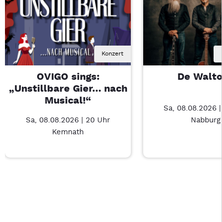
Konzert
OVIGO sings:
De Walt
„Unstillbare Gier… nach
Musical!“
Sa, 08.08.2026 
Sa, 08.08.2026 | 20 Uhr
Nabburg
Kemnath
Last Chance 1 von 3: OVIGO sings: „Unstillbare Gier… nach Mu
Mit Tab zu den Steuerelementen wechseln. Mit Pfeiltasten li