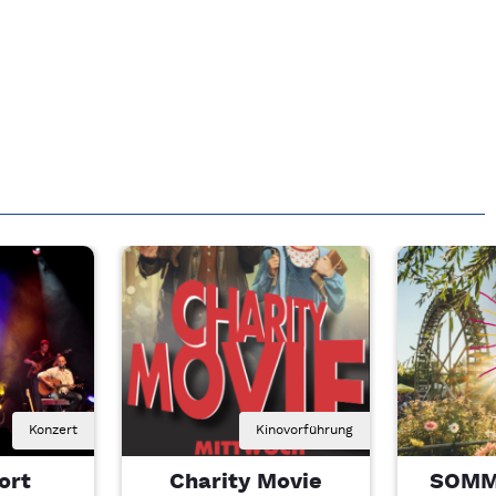
Konzert
Kinovorführung
ort
Charity Movie
SOMM