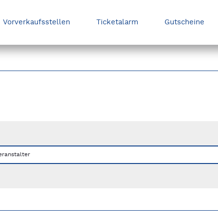
Vorverkaufsstellen
Ticketalarm
Gutscheine
nks/rechts zwischen Slides navigieren.
eranstalter