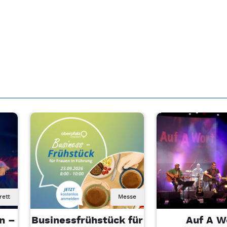
rett
Messe
n –
Businessfrühstück für
Auf A W