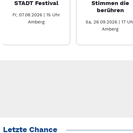
STADT Festival
Stimmen die
berühren
Fr, 07.08.2026 | 15 Uhr
Amberg
Sa, 26.09.2026 | 17 Uh
Amberg
Neue Veranstaltung 1 von 5: SOMMER IN DER STADT Festival 
Mit Tab zu den Steuerelementen wechseln. Mit Pfeiltasten li
Letzte Chance