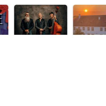
zert
Rock und Pop
De Waltons
Open-Air-K
r…
Klassik im 
mit dem Bay
Sa, 08.08.2026 | 20 Uhr
Landesjugend
hr
Nabburg
Di, 11.08.2026 
Sulzbach-Ros
nks/rechts zwischen Slides navigieren.