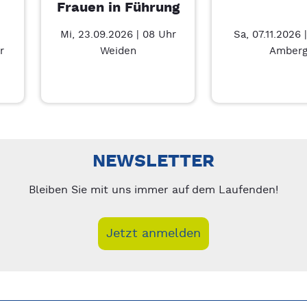
Frauen in Führung
Mi, 23.09.2026 | 08 Uhr
Sa, 07.11.2026 
r
Weiden
Amber
– 7/5
nks/rechts zwischen Slides navigieren.
NEWSLETTER
Bleiben Sie mit uns immer auf dem Laufenden!
Jetzt anmelden