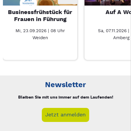
Businessfrühstück für
Auf A W
Frauen in Führung
Mi, 23.09.2026 | 08 Uhr
Sa, 07.11.2026 |
Weiden
Amberg
Neue Veranstaltung 1 von 2: Businessfrühstück für Frauen in
Mit Tab zu den Steuerelementen wechseln. Mit Pfeiltasten li
Newsletter
Bleiben Sie mit uns immer auf dem Laufenden!
Jetzt anmelden