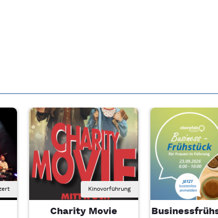
zert
Kinovorführung
Charity Movie
Businessfrühs