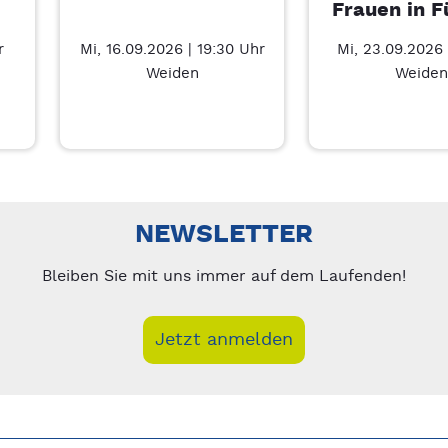
Frauen in F
r
Mi, 16.09.2026 | 19:30 Uhr
Mi, 23.09.2026 
Weiden
Weiden
Führung – 7/3
nks/rechts zwischen Slides navigieren.
NEWSLETTER
Bleiben Sie mit uns immer auf dem Laufenden!
Jetzt anmelden