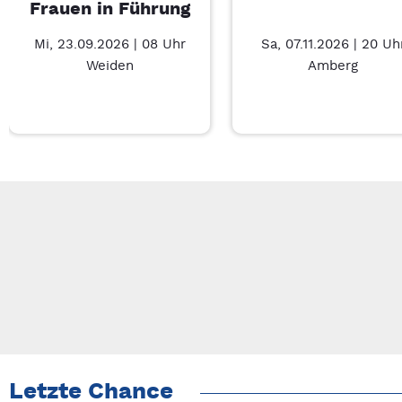
Frauen in Führung
Mi, 23.09.2026 | 08 Uhr
Sa, 07.11.2026 | 20 Uh
Weiden
Amberg
Neue Veranstaltung 1 von 3: Businessfrühstück für Frauen in 
Mit Tab zu den Steuerelementen wechseln. Mit Pfeiltasten li
Letzte Chance