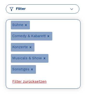
Filter
Bühne
Comedy & Kabarett
Konzerte
Musicals & Show
Sonstiges
Filter zurücksetzen