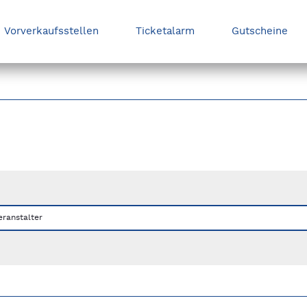
Vorverkaufsstellen
Ticketalarm
Gutscheine
nks/rechts zwischen Slides navigieren.
eranstalter