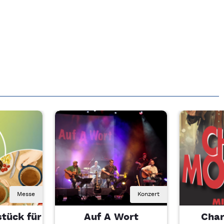
Messe
Konzert
tück für
Auf A Wort
Char