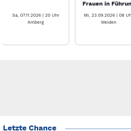
Frauen in Führu
Sa, 07.11.2026 | 20 Uhr
Mi, 23.09.2026 | 08 U
Amberg
Weiden
Neue Veranstaltung 1 von 2: Auf A Wort – 7/2
Mit Tab zu den Steuerelementen wechseln. Mit Pfeiltasten li
Letzte Chance