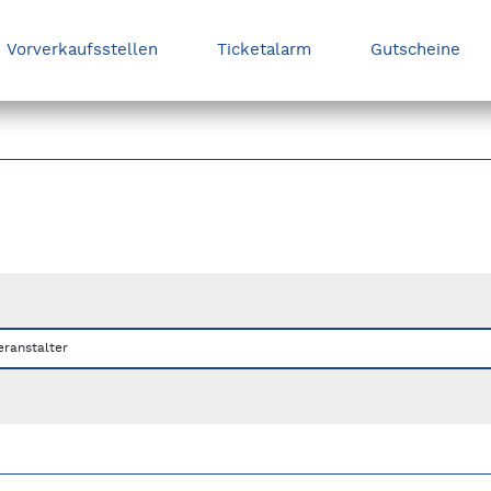
Vorverkaufsstellen
Ticketalarm
Gutscheine
nks/rechts zwischen Slides navigieren.
eranstalter