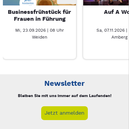
Businessfrühstück für
Auf A W
Frauen in Führung
Mi, 23.09.2026 | 08 Uhr
Sa, 07.11.2026 |
Weiden
Amberg
Neue Veranstaltung 1 von 2: Businessfrühstück für Frauen in
Mit Tab zu den Steuerelementen wechseln. Mit Pfeiltasten li
Newsletter
Bleiben Sie mit uns immer auf dem Laufenden!
Jetzt anmelden