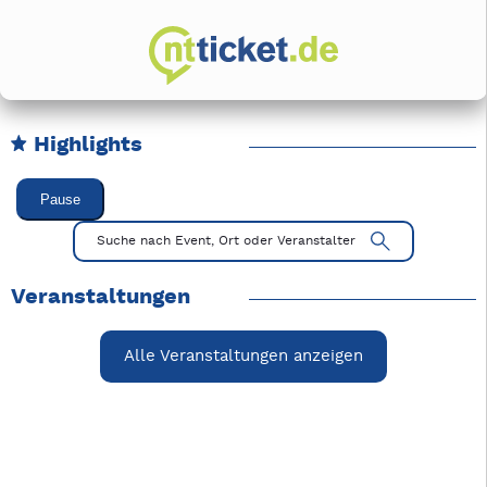
Highlights
Karussell Veranstaltungen überspringen
Pause
Mit Tab zu den Steuerelementen wechseln. Mit Pfeiltasten li
Suche nach Event, Ort oder Veranstalter
Veranstaltungen
Alle Veranstaltungen anzeigen