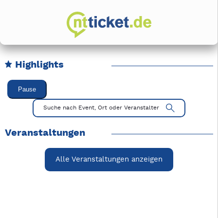
Highlights
Karussell Veranstaltungen überspringen
Pause
Mit Tab zu den Steuerelementen wechseln. Mit Pfeiltasten li
Suche nach Event, Ort oder Veranstalter
Veranstaltungen
Alle Veranstaltungen anzeigen