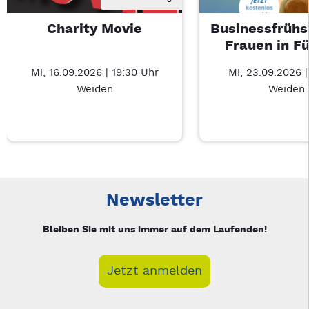
Charity Movie
Businessfrühs
Frauen in F
Mi, 16.09.2026 | 19:30 Uhr
Mi, 23.09.2026 
Weiden
Weiden
Neue Veranstaltung 1 von 3: Charity Movie – 3/3
Mit Tab zu den Steuerelementen wechseln. Mit Pfeiltasten li
Newsletter
Bleiben Sie mit uns immer auf dem Laufenden!
Jetzt anmelden