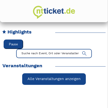
Highlights
Karussell Veranstaltungen überspringen
Pause
Mit Tab zu den Steuerelementen wechseln. Mit Pfeiltasten li
Suche nach Event, Ort oder Veranstalter
Veranstaltungen
Alle Veranstaltungen anzeigen