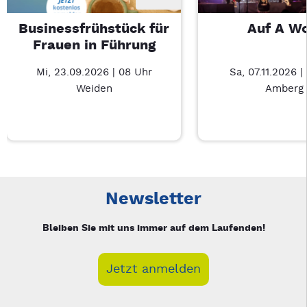
Businessfrühstück für
Auf A W
Frauen in Führung
Mi, 23.09.2026 | 08 Uhr
Sa, 07.11.2026 |
Weiden
Amberg
Neue Veranstaltung 1 von 3: Businessfrühstück für Frauen in
Mit Tab zu den Steuerelementen wechseln. Mit Pfeiltasten li
Newsletter
Bleiben Sie mit uns immer auf dem Laufenden!
Jetzt anmelden