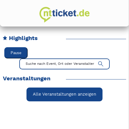
Highlights
Karussell Veranstaltungen überspringen
Pause
Mit Tab zu den Steuerelementen wechseln. Mit Pfeiltasten li
Suche nach Event, Ort oder Veranstalter
Veranstaltungen
Alle Veranstaltungen anzeigen