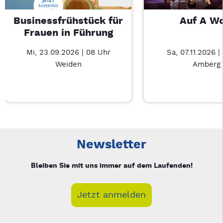
Businessfrühstück für
Auf A W
Frauen in Führung
Mi, 23.09.2026 | 08 Uhr
Sa, 07.11.2026 |
Weiden
Amberg
Neue Veranstaltung 1 von 3: Businessfrühstück für Frauen in
Mit Tab zu den Steuerelementen wechseln. Mit Pfeiltasten li
Newsletter
Bleiben Sie mit uns immer auf dem Laufenden!
Jetzt anmelden