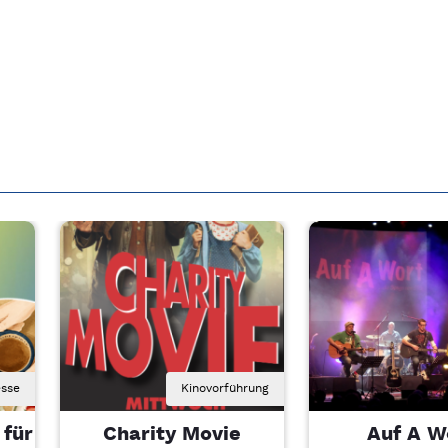
sse
Kinovorführung
 für
Charity Movie
Auf A W