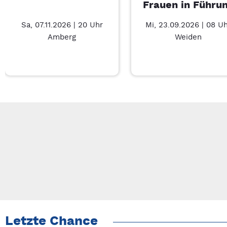
Frauen in Führu
Sa, 07.11.2026 | 20 Uhr
Mi, 23.09.2026 | 08 U
Amberg
Weiden
Neue Veranstaltung 1 von 3: Auf A Wort – 7/3
Mit Tab zu den Steuerelementen wechseln. Mit Pfeiltasten li
Letzte Chance