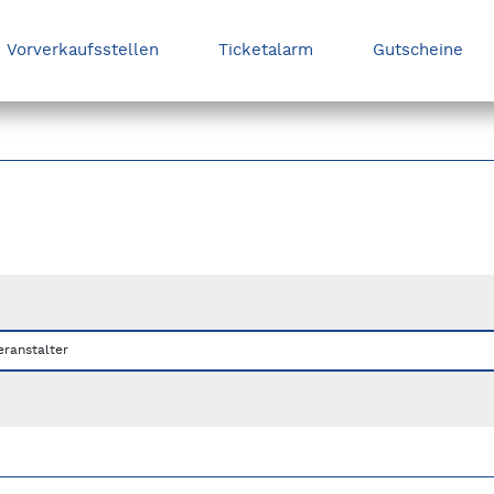
Vorverkaufsstellen
Ticketalarm
Gutscheine
nks/rechts zwischen Slides navigieren.
eranstalter