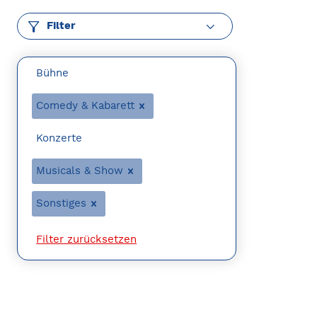
Filter
Bühne
Comedy & Kabarett
Konzerte
Musicals & Show
Sonstiges
Filter zurücksetzen